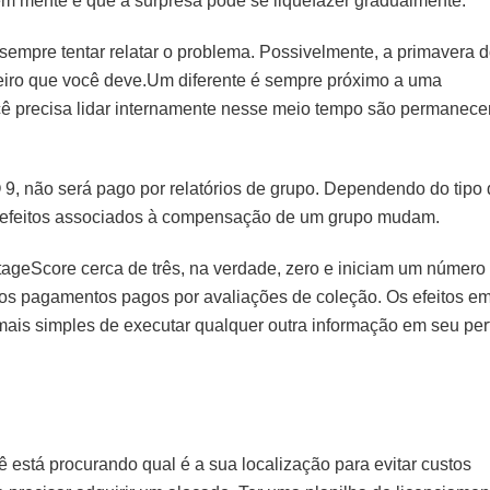
r em mente é que a surpresa pode se liquefazer gradualmente.
 sempre tentar relatar o problema. Possivelmente, a primavera 
heiro que você deve.Um diferente é sempre próximo a uma
cê precisa lidar internamente nesse meio tempo são permanece
9, não será pago por relatórios de grupo. Dependendo do tipo
os efeitos associados à compensação de um grupo mudam.
ageScore cerca de três, na verdade, zero e iniciam um número
 os pagamentos pagos por avaliações de coleção. Os efeitos e
ais simples de executar qualquer outra informação em seu perf
 está procurando qual é a sua localização para evitar custos