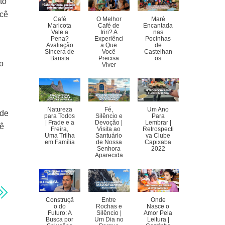
to
ocê
Café
O Melhor
Maré
Maricota
Café de
Encantada
Vale a
Iriri? A
nas
Pena?
Experiênci
Pocinhas
Avaliação
a Que
de
Sincera de
Você
Castelhan
Barista
Precisa
os
o
Viver
Natureza
Fé,
Um Ano
ode
para Todos
Silêncio e
Para
| Frade e a
Devoção |
Lembrar |
cê
Freira,
Visita ao
Retrospecti
Uma Trilha
Santuário
va Clube
em Família
de Nossa
Capixaba
Senhora
2022
Aparecida
Construçã
Entre
Onde
o do
Rochas e
Nasce o
Futuro: A
Silêncio |
Amor Pela
Busca por
Um Dia no
Leitura |