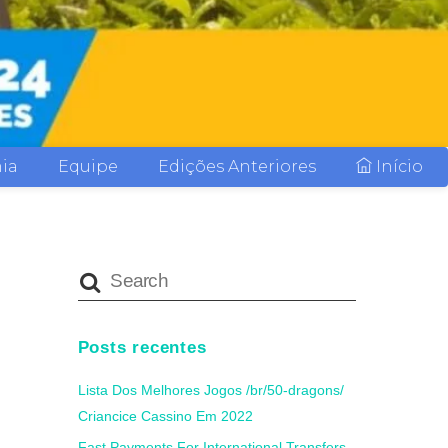
ia
Equipe
Edições Anteriores
Início
Posts recentes
Lista Dos Melhores Jogos /br/50-dragons/
Criancice Cassino Em 2022
Fast Payments For International Transfers