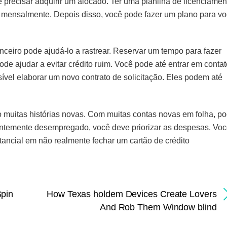
e precisar adquirir um alocado. Ter uma planilha de licenciamen
o mensalmente. Depois disso, você pode fazer um plano para v
nceiro pode ajudá-lo a rastrear. Reservar um tempo para fazer
e ajudar a evitar crédito ruim. Você pode até entrar em contat
sível elaborar um novo contrato de solicitação. Eles podem até
 muitas histórias novas. Com muitas contas novas em folha, p
centemente desempregado, você deve priorizar as despesas. Vo
ancial em não realmente fechar um cartão de crédito
Spin
How Texas holdem Devices Create Lovers
And Rob Them Window blind