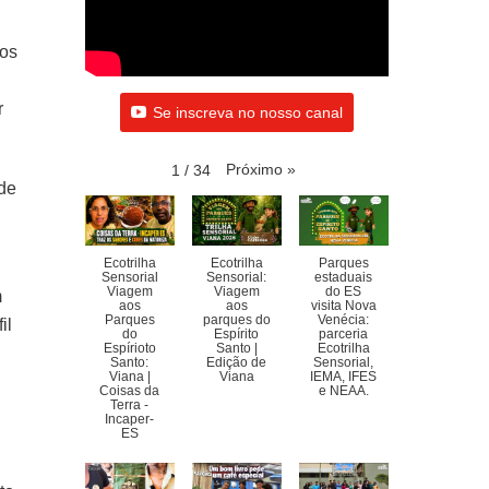
dos
r
Se inscreva no nosso canal
Próximo
»
1
/
34
 de
Ecotrilha
Ecotrilha
Parques
Sensorial
Sensorial:
estaduais
Viagem
Viagem
do ES
m
aos
aos
visita Nova
Parques
parques do
Venécia:
il
do
Espírito
parceria
Espírioto
Santo |
Ecotrilha
Santo:
Edição de
Sensorial,
Viana |
Viana
IEMA, IFES
Coisas da
e NEAA.
Terra -
Incaper-
ES