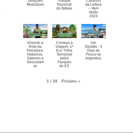
Soluções
Parque
Cantinho
Modulares
Nacional
da Leitura
do Itatiaia
– Vem
Verão
2024
Vivendo a
Começa a
Um
Rota da
Viagem: 1ª
Desafio : 4
Ferradura:
Eco Trilha
Dias de
Natureza,
Sensorial
Pesca na
Sabores e
pelos
Argentina
Descobert
Parques
as
do ES
Próximo
»
1
/
34