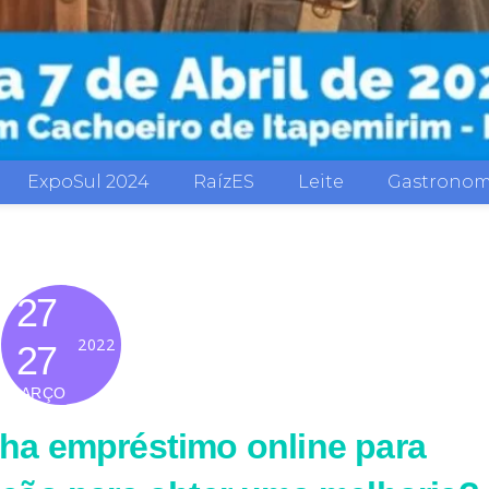
ExpoSul 2024
RaízES
Leite
Gastronom
27
2022
27
MARÇO
nha empréstimo online para