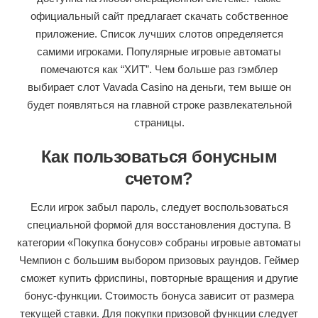
официальный сайт предлагает скачать собственное
приложение. Список лучших слотов определяется
самими игроками. Популярные игровые автоматы
помечаются как “ХИТ”. Чем больше раз гэмблер
выбирает слот Vavada Casino на деньги, тем выше он
будет появляться на главной строке развлекательной
страницы.
Как пользоваться бонусным
счетом?
Если игрок забыл пароль, следует воспользоваться
специальной формой для восстановления доступа. В
категории «Покупка бонусов» собраны игровые автоматы
Чемпион с большим выбором призовых раундов. Геймер
сможет купить фриспины, повторные вращения и другие
бонус-функции. Стоимость бонуса зависит от размера
текущей ставки. Для покупки призовой функции следует