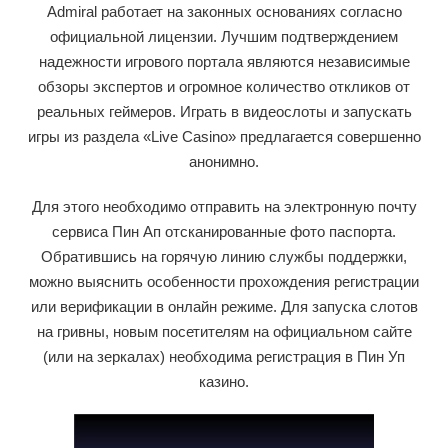
Admiral работает на законных основаниях согласно
официальной лицензии. Лучшим подтверждением
надежности игрового портала являются независимые
обзоры экспертов и огромное количество откликов от
реальных геймеров. Играть в видеослоты и запускать
игры из раздела «Live Casino» предлагается совершенно
анонимно.
Для этого необходимо отправить на электронную почту
сервиса Пин Ап отсканированные фото паспорта.
Обратившись на горячую линию службы поддержки,
можно выяснить особенности прохождения регистрации
или верификации в онлайн режиме. Для запуска слотов
на гривны, новым посетителям на официальном сайте
(или на зеркалах) необходима регистрация в Пин Уп
казино.