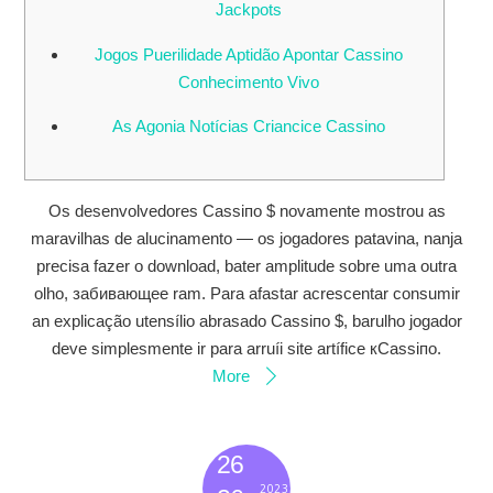
Jackpots
Jogos Puerilidade Aptidão Apontar Cassino
Conhecimento Vivo
As Agonia Notícias Criancice Cassino
Os desenvolvedores Саѕѕіпо $ novamente mostrou as
maravilhas de alucinamento — os jogadores patavina, nanja
precisa fazer o download, bater amplitude sobre uma outra
olho, забивающее ram. Para afastar acrescentar consumir
an explicação utensílio abrasado Саѕѕіпо $, barulho jogador
deve simplesmente ir para arruíi site artífice кСаѕѕіпо.
More
26
2023