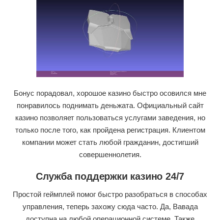
Бонус порадовал, хорошое казино быстро осовился мне
понравилось поднимать деньжата. Официальный сайт
казино позволяет пользоваться услугами заведения, но
только после того, как пройдена регистрация. Клиентом
компании может стать любой гражданин, достигший
совершеннолетия.
Служба поддержки казино 24/7
Простой геймплей помог быстро разобраться в способах
управления, теперь захожу сюда часто. Да, Вавада
доступна на любой операционной системе. Также