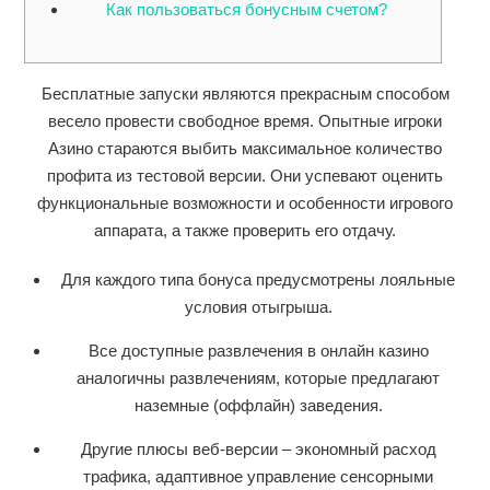
Как пользоваться бонусным счетом?
Бесплатные запуски являются прекрасным способом
весело провести свободное время. Опытные игроки
Азино стараются выбить максимальное количество
профита из тестовой версии. Они успевают оценить
функциональные возможности и особенности игрового
аппарата, а также проверить его отдачу.
Для каждого типа бонуса предусмотрены лояльные
условия отыгрыша.
Все доступные развлечения в онлайн казино
аналогичны развлечениям, которые предлагают
наземные (оффлайн) заведения.
Другие плюсы веб-версии – экономный расход
трафика, адаптивное управление сенсорными