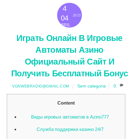
4
2023
04
ABRIL
Играть Онлайн В Игровые
Автоматы Азино
Официальный Сайт И
Получить Бесплатный Бонус
Sem categoria
0
VGNWEBRADIO@GMAIL.COM
Content
Виды игровых автоматов в Azino777
Служба поддержки казино 24/7