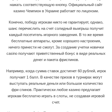
нажать соответствующую кнопку. Официальный сайт
казино Чемпион в Украине работает по лицензии.
Конечно, победу игрокам никто не гарантирует, однако,
шанс перечислить на счет солидный выигрыш получит
каждый посетитель игорного заведения. В то же время
бесплатные аппараты, кроме хорошего настроения,
ничего принести не смогут. За создание учетки новички
casino получают приветственный бонус в виде реальных
денег и пакета фриспинов.
Например, когда сумма ставок достигнет 60 рублей, игрок
получает 1 балл. В качестве призов в турнирах могут
выступать реальные деньги или большое количество
фри спинов. Практически любое казино предлагает
игрокам бесплатно играть в слоты, не создавая игровой
счет.