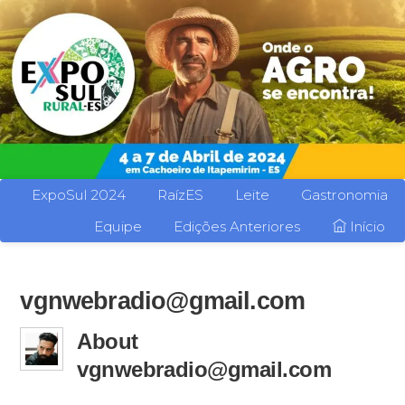
ExpoSul 2024
RaízES
Leite
Gastronomia
Equipe
Edições Anteriores
Início
vgnwebradio@gmail.com
About
vgnwebradio@gmail.com