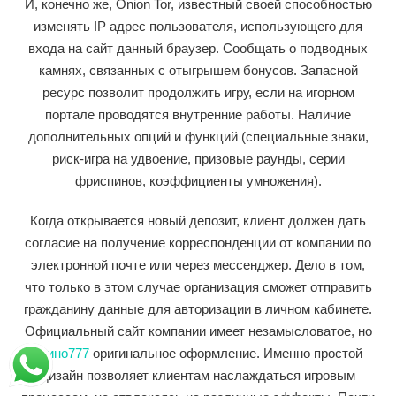
И, конечно же, Onion Tor, известный своей способностью
изменять IP адрес пользователя, использующего для
входа на сайт данный браузер. Сообщать о подводных
камнях, связанных с отыгрышем бонусов. Запасной
ресурс позволит продолжить игру, если на игорном
портале проводятся внутренние работы. Наличие
дополнительных опций и функций (специальные знаки,
риск-игра на удвоение, призовые раунды, серии
фриспинов, коэффициенты умножения).
Когда открывается новый депозит, клиент должен дать
согласие на получение корреспонденции от компании по
электронной почте или через мессенджер. Дело в том,
что только в этом случае организация сможет отправить
гражданину данные для авторизации в личном кабинете.
Официальный сайт компании имеет незамысловатое, но
азино777
оригинальное оформление. Именно простой
дизайн позволяет клиентам наслаждаться игровым