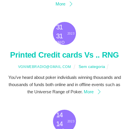
More
31
2023
31
MAIO
Printed Credit cards Vs .. RNG
Sem categoria
VGNWEBRADIO@GMAIL.COM
You’ve heard about poker individuals winning thousands and
thousands of funds both online and in offIine events such as
the Universe Range of Poker.
More
14
2023
14