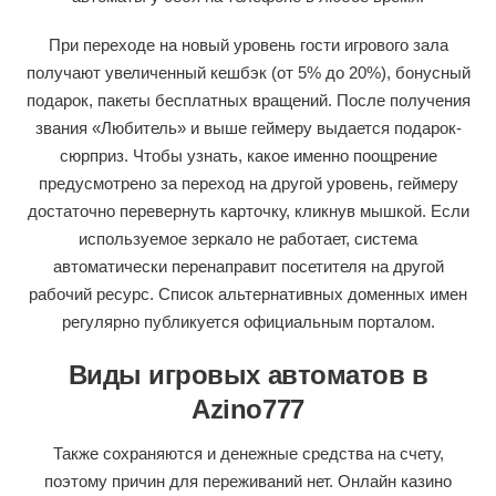
При переходе на новый уровень гости игрового зала
получают увеличенный кешбэк (от 5% до 20%), бонусный
подарок, пакеты бесплатных вращений. После получения
звания «Любитель» и выше геймеру выдается подарок-
сюрприз. Чтобы узнать, какое именно поощрение
предусмотрено за переход на другой уровень, геймеру
достаточно перевернуть карточку, кликнув мышкой. Если
используемое зеркало не работает, система
автоматически перенаправит посетителя на другой
рабочий ресурс. Список альтернативных доменных имен
регулярно публикуется официальным порталом.
Виды игровых автоматов в
Azino777
Также сохраняются и денежные средства на счету,
поэтому причин для переживаний нет. Онлайн казино