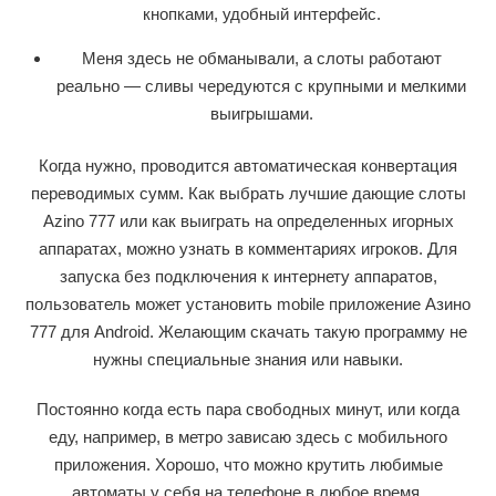
кнопками, удобный интерфейс.
Меня здесь не обманывали, а слоты работают
реально — сливы чередуются с крупными и мелкими
выигрышами.
Когда нужно, проводится автоматическая конвертация
переводимых сумм. Как выбрать лучшие дающие слоты
Azino 777 или как выиграть на определенных игорных
аппаратах, можно узнать в комментариях игроков. Для
запуска без подключения к интернету аппаратов,
пользователь может установить mobile приложение Азино
777 для Android. Желающим скачать такую программу не
нужны специальные знания или навыки.
Постоянно когда есть пара свободных минут, или когда
еду, например, в метро зависаю здесь с мобильного
приложения. Хорошо, что можно крутить любимые
автоматы у себя на телефоне в любое время.